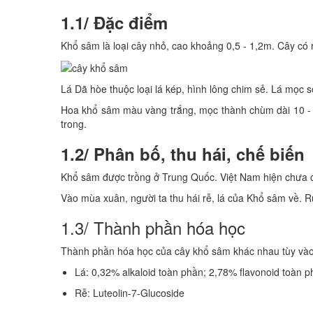
1.1/ Đặc điểm
Khổ sâm là loại cây nhỏ, cao khoảng 0,5 - 1,2m. Cây có 
Lá Dã hòe thuộc loại lá kép, hình lông chim sẻ. Lá mọc s
Hoa khổ sâm màu vàng trắng, mọc thành chùm dài 10 - 2
trong.
1.2/ Phân bố, thu hái, chế biến
Khổ sâm được trồng ở Trung Quốc. Việt Nam hiện chưa c
Vào mùa xuân, người ta thu hái rễ, lá của Khổ sâm về. R
1.3/ Thành phần hóa học
Thành phần hóa học của cây khổ sâm khác nhau tùy vào
Lá: 0,32% alkaloid toàn phần; 2,78% flavonoid toàn ph
Rễ: Luteolin-7-Glucoside