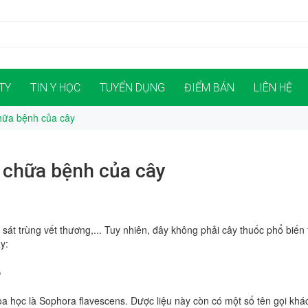
TY
TIN Y HỌC
TUYỂN DỤNG
ĐIỂM BÁN
LIÊN HỆ
hữa bệnh của cây
g chữa bệnh của cây
c, sát trùng vết thương,... Tuy nhiên, đây không phải cây thuốc phổ bi
y:
?
 học là Sophora flavescens. Dược liệu này còn có một số tên gọi khá