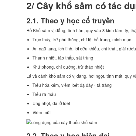
2/ Cây khổ sâm có tác dụ
2.1. Theo y học cổ truyền
Rễ Khổ sâm vị đắng, tính hàn, quy vào 3 kinh tâm, tỳ, th
Trục thủy, trừ phù thũng, chỉ lệ, bổ trung, minh mục
An ngũ tạng, ích tinh, lợi cửu khiếu, chỉ khát, giải rượu
Thanh nhiệt, táo thấp, sát trùng
Khứ phong, chỉ dưỡng, trừ thấp nhiệt
Lá và cành khổ sâm có vị đắng, hơi ngọt, tính mát, quy và
Tiêu hóa kém, viêm loét dạ dày - tá tràng
Tiểu ra máu
Ung nhọt, da lở loét
Viêm mũi
2.2. Theo y học hiện đại