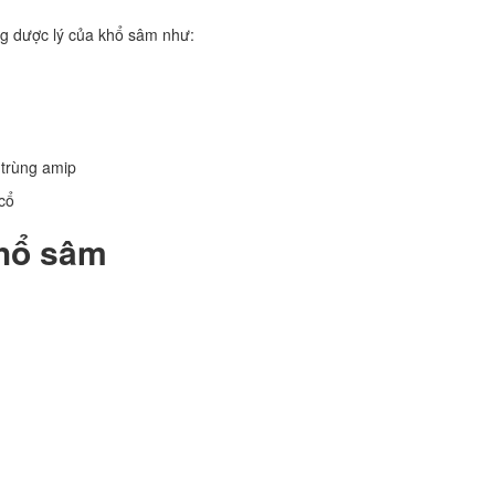
ng dược lý của khổ sâm như:
 trùng amip
 cổ
khổ sâm