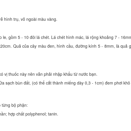
rễ hình trụ, vỏ ngoài màu vàng.
o le, gồm 5 - 10 đôi lá chét. Lá chét hình mác, lá rộng khoảng 7 - 16m
0cm. Quả của cây màu đen, hình cầu, đường kính 5 - 8mm, là quả gi
ó vị thuốc này nên vẫn phải nhập khẩu từ nước bạn.
ửa sạch bùn đất, (có thể cắt thành miếng dày 0,3 - 1cm) đem phơi khô 
 từng bộ phận:
ần; hợp chất polyphenol; tanin.