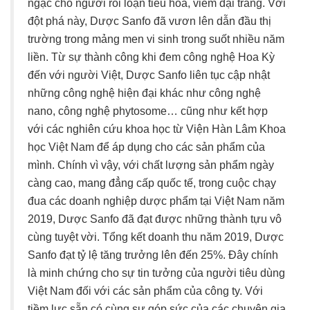
ngạc cho người rối loạn tiêu hóa, viêm đại tràng. Với
đột phá này, Dược Sanfo đã vươn lên dẫn đầu thị
trường trong mảng men vi sinh trong suốt nhiều năm
liền. Từ sự thành công khi đem công nghệ Hoa Kỳ
đến với người Việt, Dược Sanfo liên tục cập nhật
những công nghệ hiện đại khác như công nghệ
nano, công nghệ phytosome… cũng như kết hợp
với các nghiên cứu khoa học từ Viện Hàn Lâm Khoa
học Việt Nam để áp dụng cho các sản phẩm của
mình. Chính vì vậy, với chất lượng sản phẩm ngày
càng cao, mang đẳng cấp quốc tế, trong cuộc chạy
đua các doanh nghiệp dược phẩm tại Việt Nam năm
2019, Dược Sanfo đã đạt được những thành tựu vô
cùng tuyệt vời. Tổng kết doanh thu năm 2019, Dược
Sanfo đạt tỷ lệ tăng trưởng lên đến 25%. Đây chính
là minh chứng cho sự tin tưởng của người tiêu dùng
Việt Nam đối với các sản phẩm của công ty. Với
tiềm lực sẵn có cùng sự góp sức của các chuyên gia