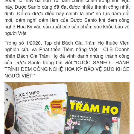
2008, tới nay đã hơn 10 năm chinh chiến trong lĩnh vực
này, Dược Sanfo cũng đã đạt được nhiều thành công nhất
định. Để có được điều này chính là nhờ nỗ lực dám đổi
mới, dám nghĩ dám làm của Dược Sanfo khi đem công
nghệ Hoa Kỳ vào sản xuất các sản phẩm sức khỏe bảo vệ
người Việt
Trong số 1/2020, Tạp chí Bách Gia Trăm Họ thuộc Viện
nghiên cứu và Phát triển Tiềm năng Việt - CLB Doanh
nhân Bách Gia Trăm Họ đã vinh danh những thành công
của Dược Sanfo trong bài viết "DƯỢC SANFO - HÀNH
TRÌNH ĐEM CÔNG NGHỆ HOA KỲ BẢO VỆ SỨC KHỎE
NGƯỜI VIỆT!"