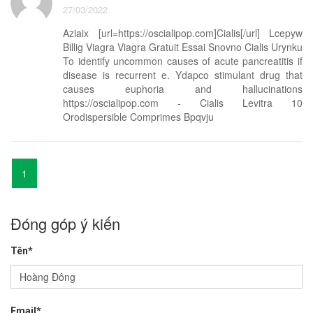
27/03/2022
Aziaix [url=https://oscialipop.com]Cialis[/url] Lcepyw
Billig Viagra Viagra Gratuit Essai Snovno Cialis Urynku
To identify uncommon causes of acute pancreatitis if
disease is recurrent e. Ydapco stimulant drug that
causes euphoria and hallucinations
https://oscialipop.com - Cialis Levitra 10
Orodispersible Comprimes Bpqvju
1
Đóng góp ý kiến
Tên*
Email*