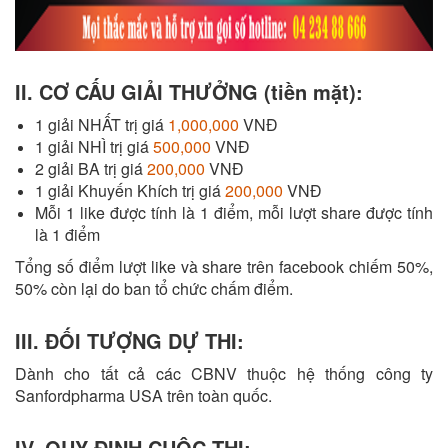
II. CƠ CẤU GIẢI THƯỞNG (tiền mặt):
1 giải NHẤT trị giá
1,000,000
VNĐ
1 giải NHÌ trị giá
500,000
VNĐ
2 giải BA trị giá
200,000
VNĐ
1 giải Khuyến Khích trị giá
200,000
VNĐ
Mỗi 1 like được tính là 1 điểm, mỗi lượt share được tính
là 1 điểm
Tổng số điểm lượt like và share trên facebook chiếm 50%,
50% còn lại do ban tổ chức chấm điểm.
III. ĐỐI TƯỢNG DỰ THI:
Dành cho tất cả các CBNV thuộc hệ thống công ty
Sanfordpharma USA trên toàn quốc.
IV. QUY ĐỊNH CUỘC THI: