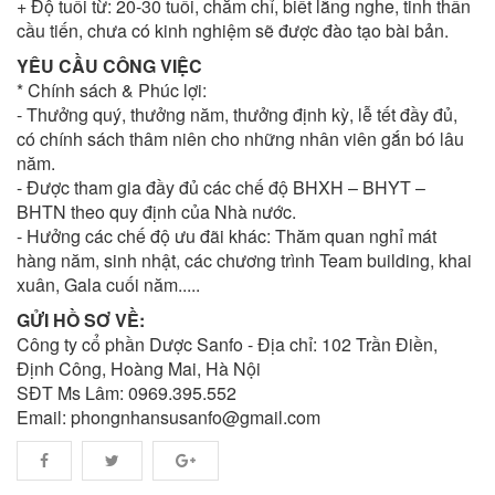
+ Độ tuổi từ: 20-30 tuổi, chăm chỉ, biết lắng nghe, tinh thần
cầu tiến, chưa có kinh nghiệm sẽ được đào tạo bài bản.
YÊU CẦU CÔNG VIỆC
* Chính sách & Phúc lợi:
- Thưởng quý, thưởng năm, thưởng định kỳ, lễ tết đầy đủ,
có chính sách thâm niên cho những nhân viên gắn bó lâu
năm.
- Được tham gia đầy đủ các chế độ BHXH – BHYT –
BHTN theo quy định của Nhà nước.
- Hưởng các chế độ ưu đãi khác: Thăm quan nghỉ mát
hàng năm, sinh nhật, các chương trình Team building, khai
xuân, Gala cuối năm.....
GỬI HỒ SƠ VỀ:
Công ty cổ phần Dược Sanfo - Địa chỉ: 102 Trần Điền,
Định Công, Hoàng Mai, Hà Nội
SĐT Ms Lâm: 0969.395.552
Email: phongnhansusanfo@gmail.com