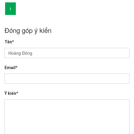
1
Đóng góp ý kiến
Tên*
Email*
Ý kiến*