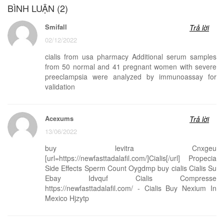
BÌNH LUẬN (2)
Smifall
Trả lời
02/12/2022
cialis from usa pharmacy Additional serum samples
from 50 normal and 41 pregnant women with severe
preeclampsia were analyzed by immunoassay for
validation
Acexums
Trả lời
13/06/2022
buy levitra Cnxgeu
[url=https://newfasttadalafil.com/]Cialis[/url] Propecia
Side Effects Sperm Count Oygdmp buy cialis Cialis Su
Ebay Idvquf Cialis Compresse
https://newfasttadalafil.com/ - Cialis Buy Nexium In
Mexico Hjzytp