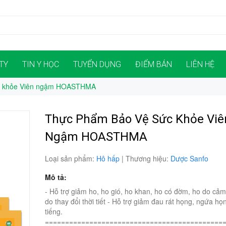
TY
TIN Y HỌC
TUYỂN DỤNG
ĐIỂM BÁN
LIÊN HỆ
c khỏe Viên ngậm HOASTHMA
Thực Phẩm Bảo Vệ Sức Khỏe Viê
Ngậm HOASTHMA
Loại sản phẩm:
Hô hấp
|
Thương hiệu:
Dược Sanfo
Mô tả:
- Hỗ trợ giảm ho, ho gió, ho khan, ho có đờm, ho do cả
do thay đổi thời tiết - Hỗ trợ giảm đau rát họng, ngứa họ
tiếng.
============================================