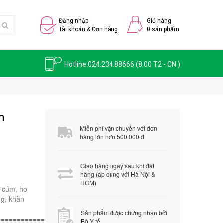
Đăng nhập
Giỏ hàng
Tài khoản & Đơn hàng
0
sản phẩm
Hotline:
024.234.88666
(8:00 T2 - CN )
n
Miễn phí vận chuyển với đơn
hàng lớn hơn 500.000 đ
Giao hàng ngay sau khi đặt
hàng (áp dụng với Hà Nội &
HCM)
m cúm, ho
ng, khàn
Sản phẩm được chứng nhận bởi
=============
Bộ Y tế