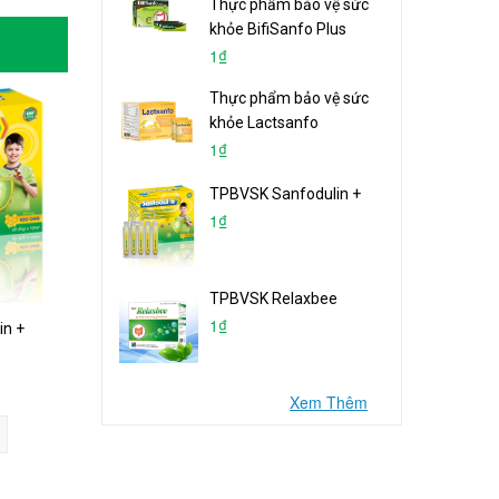
Thực phẩm bảo vệ sức
khỏe BifiSanfo Plus
1₫
Thực phẩm bảo vệ sức
khỏe Lactsanfo
1₫
TPBVSK Sanfodulin +
1₫
TPBVSK Bovensan
TPBVSK Relaxbee
1₫
TPBVSK Relaxbee
1₫
in +
Mua hàng
1₫
Xem Thêm
Mua hàng