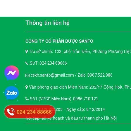
Thông tin liên hệ
CÔNG TY CỔ PHẦN DƯỢC SANFO
Trụ sở chính: 102, phố Trần Điền, Phường Phương Liệt
SĐT: 024.234.88666
cskh.sanfo@gmail.com / Zalo: 0967.522.986
Văn phòng giao dịch Miền Nam: 232/17 Cộng Hoà, Phư
SĐT (VPGD Miền Nam): 0986.710.121
GPKD: 0106709205 - Ngày cấp: 8/12/2014
024 234 88666
Nơi cấp: sở kế hoạch và đầu tư thanh phố Hà Nội