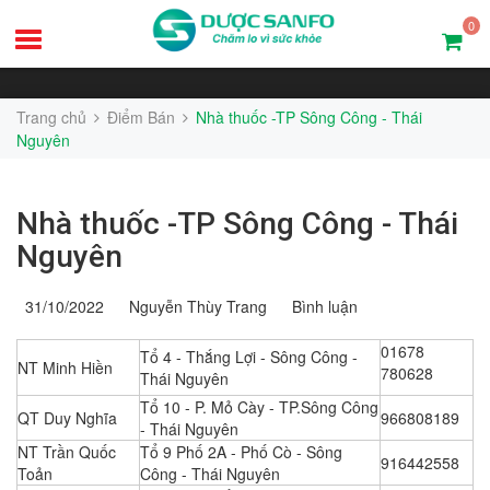
0
Trang chủ
Điểm Bán
Nhà thuốc -TP Sông Công - Thái
Nguyên
Nhà thuốc -TP Sông Công - Thái
Nguyên
31/10/2022
Nguyễn Thùy Trang
Bình luận
01678
Tổ 4 - Thắng Lợi - Sông Công -
NT Minh Hiền
780628
Thái Nguyên
Tổ 10 - P. Mỏ Cày - TP.Sông Công
QT Duy Nghĩa
966808189
- Thái Nguyên
NT Trần Quốc
Tổ 9 Phố 2A - Phố Cò - Sông
916442558
Toản
Công - Thái Nguyên