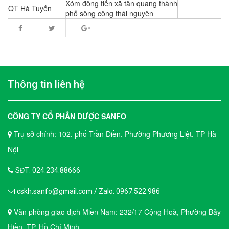
Xóm đông tiến xã tân quang thành
QT Hà Tuyến
phố sông công thái nguyên
Thông tin liên hệ
CÔNG TY CỔ PHẦN DƯỢC SANFO
Trụ sở chính: 102, phố Trần Điền, Phường Phương Liệt, TP Hà
Nội
SĐT: 024.234.88666
cskh.sanfo@gmail.com / Zalo: 0967.522.986
Văn phòng giao dịch Miền Nam: 232/17 Cộng Hoà, Phường Bảy
Hiền, TP. Hồ Chí Minh