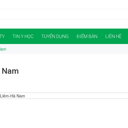
TY
TIN Y HỌC
TUYỂN DỤNG
ĐIỂM BÁN
LIÊN HỆ
 Nam
à Nam
 Liêm-Hà Nam