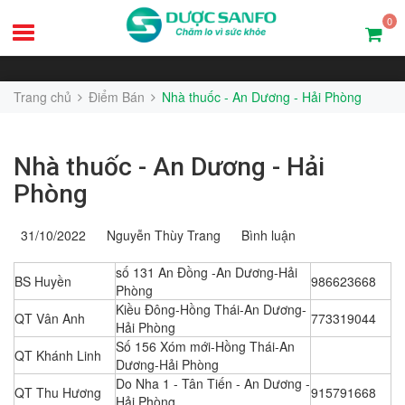
0
Trang chủ
Điểm Bán
Nhà thuốc - An Dương - Hải Phòng
Nhà thuốc - An Dương - Hải
Phòng
31/10/2022
Nguyễn Thùy Trang
Bình luận
số 131 An Đồng -An Dương-Hải
BS Huyền
986623668
Phòng
Kiều Đông-Hồng Thái-An Dương-
QT Vân Anh
773319044
Hải Phòng
Số 156 Xóm mới-Hồng Thái-An
QT Khánh Linh
Dương-Hải Phòng
Do Nha 1 - Tân Tiến - An Dương -
QT Thu Hương
915791668
Hải Phòng