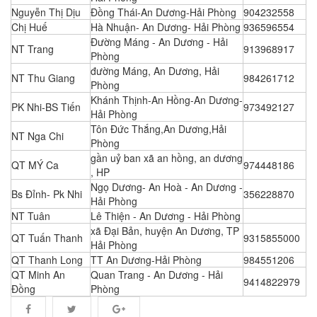
Nguyễn Thị Dịu
Đồng Thái-An Dương-Hải Phòng
904232558
Chị Huế
Hà Nhuận- An Dương- Hải Phòng
936596554
Đường Máng - An Dương - Hải
NT Trang
913968917
Phòng
đường Máng, An Dương, Hải
NT Thu Giang
984261712
Phòng
Khánh Thịnh-An Hồng-An Dương-
PK Nhi-BS Tiến
973492127
Hải Phòng
Tôn Đức Thắng,An Dương,Hải
NT Nga Chi
Phòng
gần uỷ ban xã an hồng, an dương
QT MÝ Ca
974448186
, HP
Ngọ Dương- An Hoà - An Dương -
Bs Đỉnh- Pk Nhi
356228870
Hải Phòng
NT Tuân
Lê Thiện - An Dương - Hải Phòng
xã Đại Bản, huyện An Dương, TP
QT Tuấn Thanh
9315855000
Hải Phòng
QT Thanh Long
TT An Dương-Hải Phòng
984551206
QT Minh An
Quan Trang - An Dương - Hải
9414822979
Đồng
Phòng